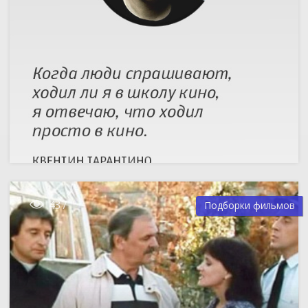

437
Подборки фильмов