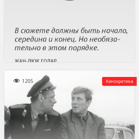

1205
Кинокритика