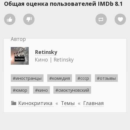
Общая оценка пользователей IMDb 8.1




Автор
Retinsky
Кино | Retinsky
#иностранцы
#комедия
#ссср
#отзывы
#юмор
#кино
#смоктуновский
Кинокритика
«
Темы
«
Главная
