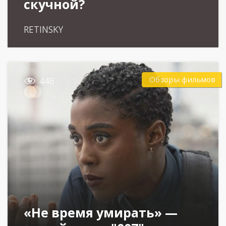
скучной?
RETINSKY

Обзоры фильмов
446
«Не время умирать» —