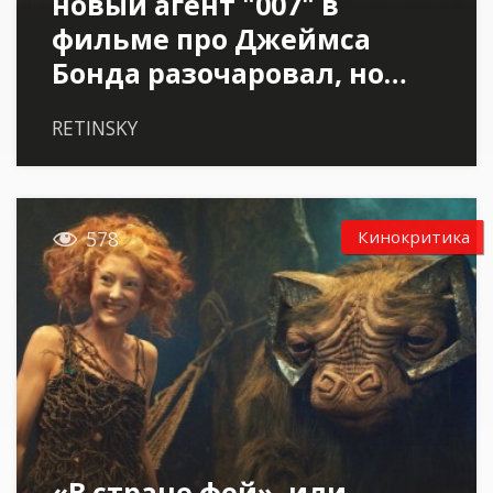
новый агент "007" в
фильме про Джеймса
Бонда разочаровал, но…
RETINSKY

Кинокритика
578
«В стране фей», или