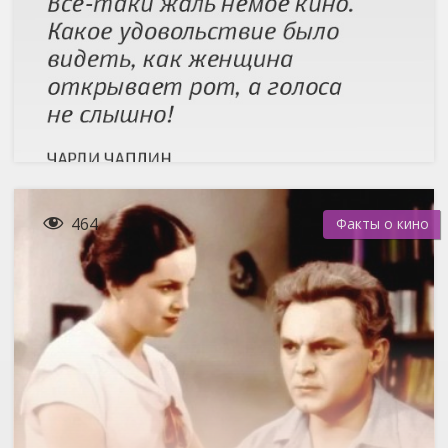

464
Факты о кино