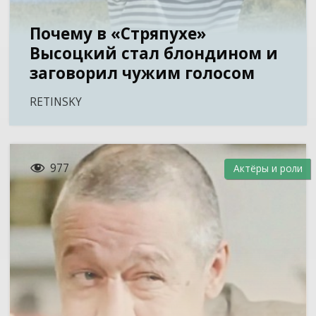
Почему в «Стряпухе»
Высоцкий стал блондином и
заговорил чужим голосом
RETINSKY

977
Актёры и роли