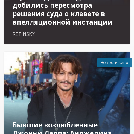
добились пересмотра
решения суда о клевете в
апелляционной инстанции
RETINSKY

756
Новости кино
Бывшие возлюбленные
Джонни Деппа: Анджелина