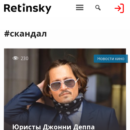


#скандал

230
Новости кино
Юристы Джонни Деппа