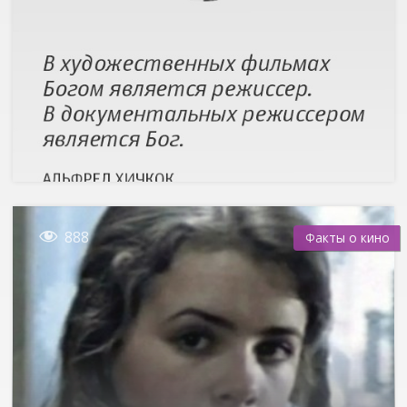

888
Факты о кино