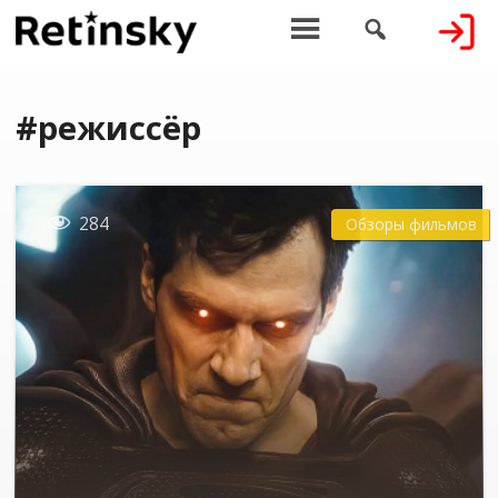


#режиссёр

284
Обзоры фильмов