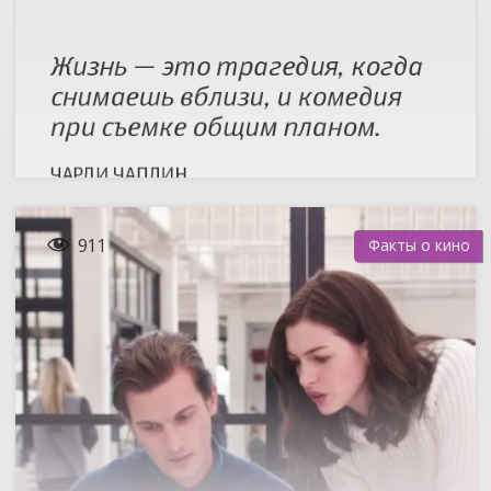

911
Факты о кино