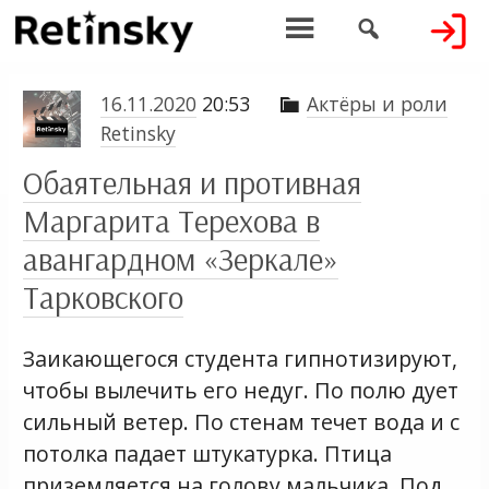


16.11.2020
20:53
Актёры и роли

Retinsky
Обаятельная и противная
Маргарита Терехова в
авангардном «Зеркале»
Тарковского
Заикающегося студента гипнотизируют,
чтобы вылечить его недуг. По полю дует
сильный ветер. По стенам течет вода и с
потолка падает штукатурка. Птица
приземляется на голову мальчика. Под