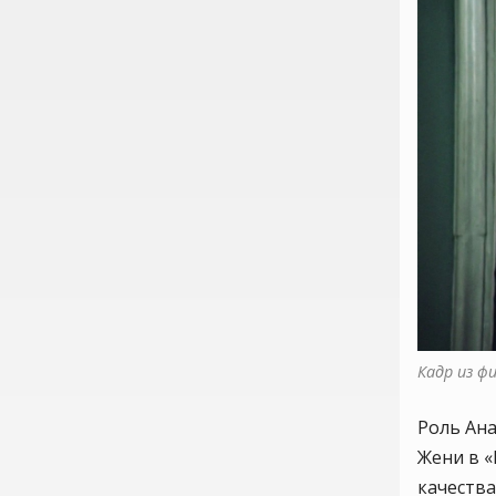
Кадр из ф
Роль Ана
Жени в «
качества