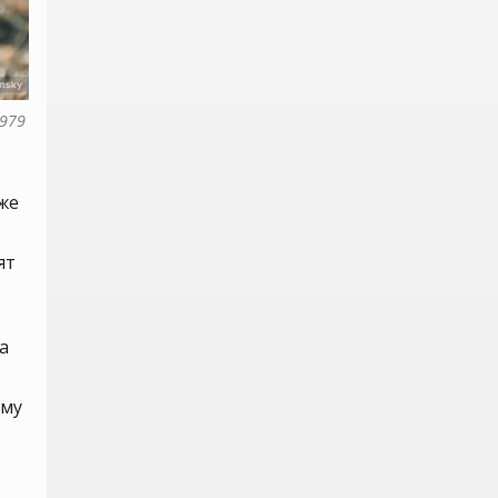
979 
 же
,
ят
а
ему