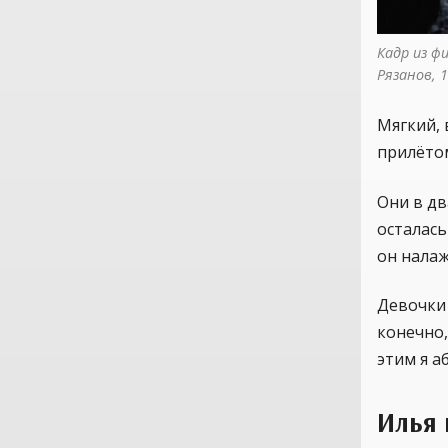
Кадр из ф
Рязанов, 
Мягкий, 
прилётом
Они в дв
осталась
он нала
Девочки 
конечно,
этим я а
Илья 