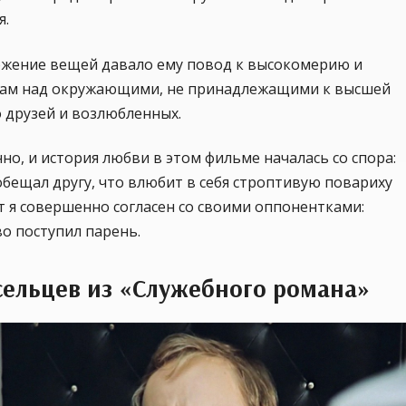
я.
ожение вещей давало ему повод к высокомерию и
ам над окружающими, не принадлежащими к высшей
о друзей и возлюбленных.
но, и история любви в этом фильме началась со спора:
бещал другу, что влюбит в себя строптивую повариху
т я совершенно согласен со своими оппонентками:
о поступил парень.
ельцев из «Служебного романа»