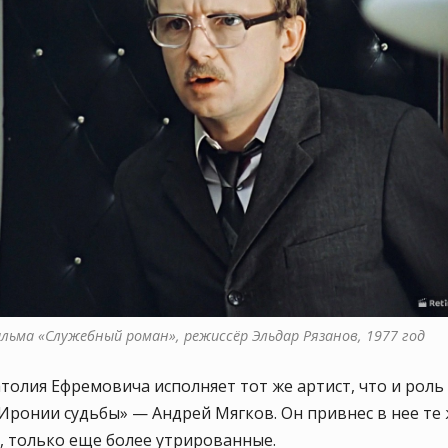
ильма «Служебный роман», режиссёр Эльдар Рязанов, 1977 год
толия Ефремовича исполняет тот же артист, что и роль
Иронии судьбы» — Андрей Мягков. Он привнес в нее те
, только еще более утрированные.