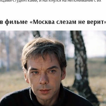
цами-студентками, и наткнулся на непонимание с их
.
в фильме «Москва слезам не верит