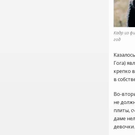
Кадр из ф
год
Казалось
Гога) яв
крепко в
в собств
Во-вторы
не долж
плиты, с
даме нел
девочки.