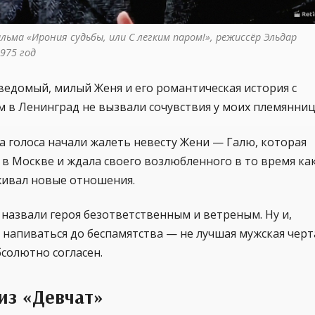
ильма «Ирония судьбы, или С легким паром!», режиссёр Эльдар 
1975 год
ведомый, милый Женя и его романтическая история с
 в Ленинград не вызвали сочувствия у моих племянниц
а голоса начали жалеть невесту Жени — Галю, которая
 в Москве и ждала своего возлюбленного в то время ка
живал новые отношения.
назвали героя безответственным и ветреным. Ну и,
 напиваться до беспамятства — не лучшая мужская черта
бсолютно согласен.
из «Девчат»