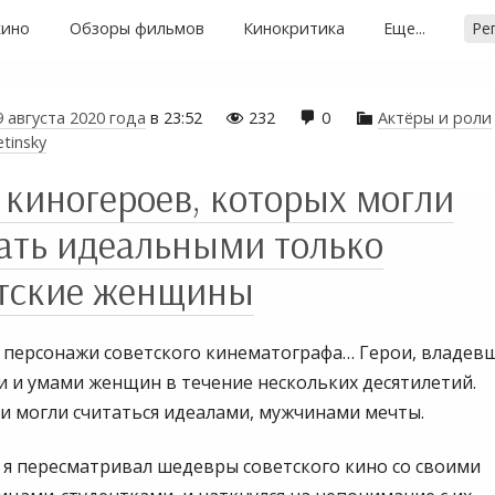
кино
Обзоры фильмов
Кинокритика
Еще...
Ре
9 августа 2020 года
в
23:52
232
0
Актёры и роли



etinsky
 киногероев, которых могли
ать идеальными только
етские женщины
 персонажи советского кинематографа… Герои, владев
 и умами женщин в течение нескольких десятилетий.
и могли считаться идеалами, мужчинами мечты.
 я пересматривал шедевры советского кино со своими