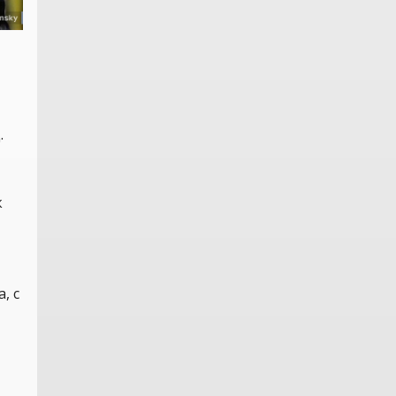
.
к
, с