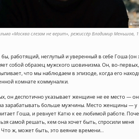
ильма «Москва слезам не верит», режиссёр Владимир Меньшов, 1
 бы, работящий, неглупый и уверенный в себе Гоша (он
ляет собой образец мужского шовинизма. Он, во-первых
ыпивает, что мы наблюдаем в эпизоде, когда его наход
енной комнате коммуналки.
х, он деспотично указывает женщине не ее место — он
на зарабатывать больше мужчины. Место женщины — у
читает Гоша, и ревнует Катю к ее любимой работе. Поч
ьзя самой решать, кем она хочет быть, спросили меня
 Что ж, может быть, это веяние времени…