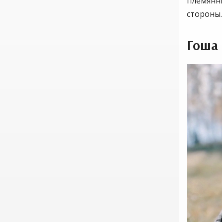
племянни
стороны
Гоша 