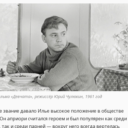
ильма «Девчата», режиссёр Юрий Чулюкин, 1961 год
е звание давало Илье высокое положение в обществе
 Он априори считался героем и был популярен как среди
 так и среди парней — вокруг него всегда вертелась