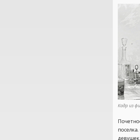
Кадр из ф
Почетно
поселка.
девушек,