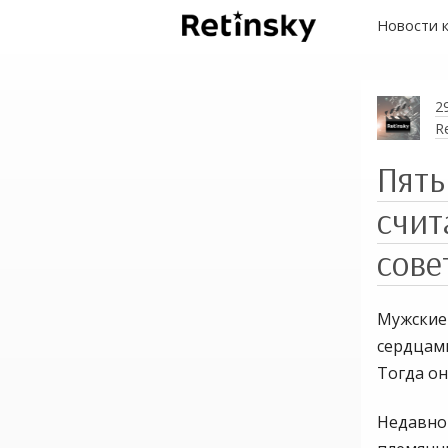
Новости 
2
R
Пять
счит
сов
Мужские
сердцами
Тогда он
Недавно