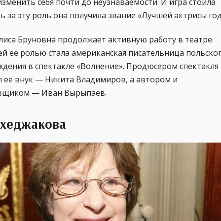
зменить себя почти до неузнаваемости. И игра стоила
дь за эту роль она получила звание «Лучшей актрисы год
лиса Бруновна продолжает активную работу в театре.
й ее ролью стала американская писательница польско
ждения в спектакле «Волнение». Продюсером спектакля
 ее внук — Никита Владимиров, а автором и
вщиком — Иван Вырыпаев.
Ахеджакова