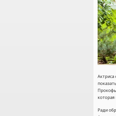
Актриса 
показат
Прокофь
которая 
Ради обр