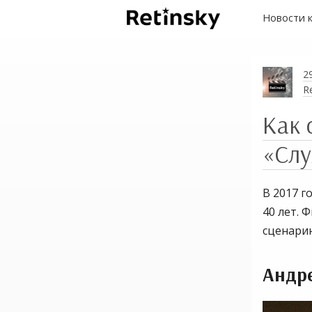
Новости 
2
R
Как 
«Сл
В 2017 
40 лет. 
сценарию
Андр