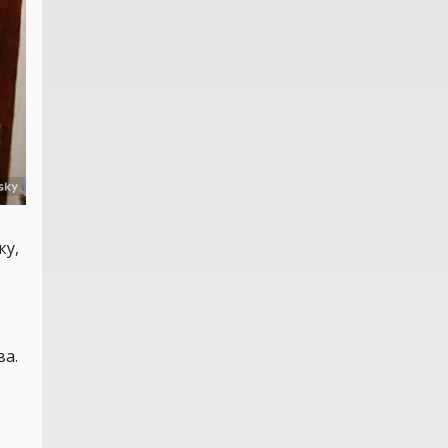
ку,
ва.