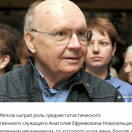
ягков сыграл роль среднестатистического
ственного служащего Анатолия Ефремовича Новосельце
ипичным неудачником, от которого ушла жена, бросив 