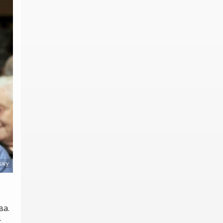
ва.
с