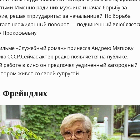
тьми. Именно ради них мужчина и начал борьбу за
ие, решая «приударить» за начальницей. Но борьба
тает неожиданный поворот — подчиненный влюбляется
 Прокофьевну.
фильме «Служебный роман» принесла Андрею Мягкову
ю СССР.Сейчас актер редко появляется на публике.
й работе в кино он предпочел уединенный загородный
отором живет со своей супругой.
а Фрейндлих