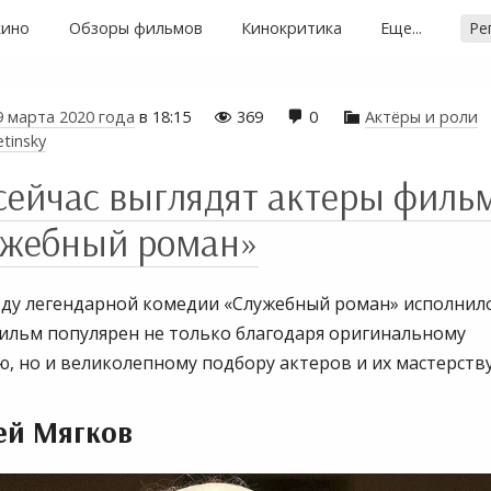
кино
Обзоры фильмов
Кинокритика
Еще...
Ре
9 марта 2020 года
в
18:15
369
0
Актёры и роли



etinsky
сейчас выглядят актеры филь
ужебный роман»
году легендарной комедии «Служебный роман» исполнил
Фильм популярен не только благодаря оригинальному
, но и великолепному подбору актеров и их мастерству
ей Мягков