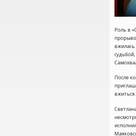
Роль в «
прорыво
вжилась
судьбой
Самохва
После ко
приглаша
вжиться.
Светлана
несмотря
исполнил
Маяковс