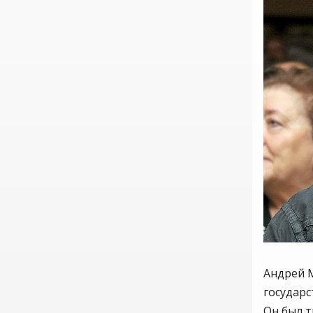
Андрей М
государ
Он был т