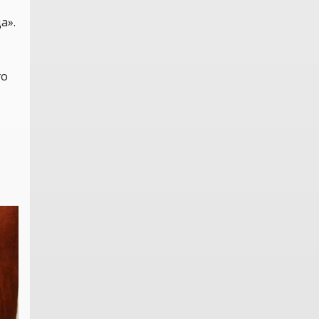
а».
го