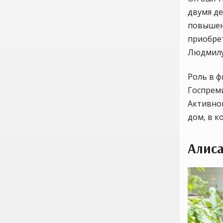
двумя де
повышен
приобре
Людмилу
Роль в 
Госпреми
Активно
дом, в к
Алис