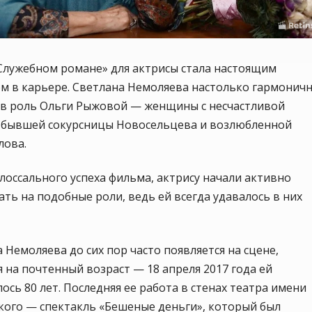
Служебном романе» для актрисы стала настоящим
м в карьере. Светлана Немоляева настолько гармонич
 в роль Ольги Рыжовой — женщины с несчастливой
, бывшей сокурсницы Новосельцева и возлюбленной
лова.
лоссального успеха фильма, актрису начали активно
ть на подобные роли, ведь ей всегда удавалось в них
 Немоляева до сих пор часто появляется на сцене,
 на почтенный возраст — 18 апреля 2017 года ей
ось 80 лет. Последняя ее работа в стенах театра имени
кого — спектакль «Бешеные деньги», который был