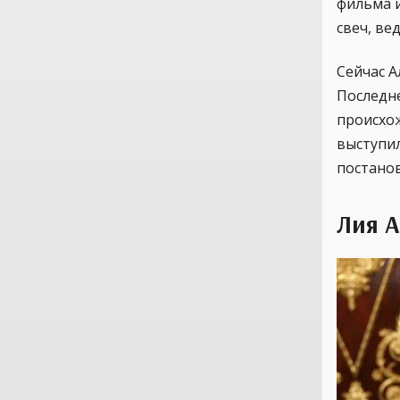
фильма и
свеч, ве
Сейчас А
Последне
происхо
выступил
постано
Лия 