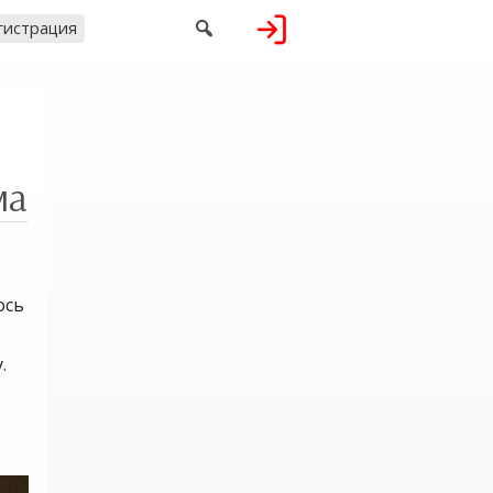

гистрация
ма
ось
.