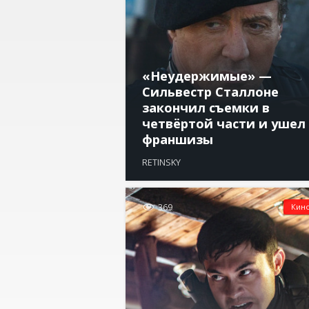
«Неудержимые» —
Сильвестр Сталлоне
закончил съемки в
четвёртой части и ушел
франшизы
RETINSKY

369
Кин