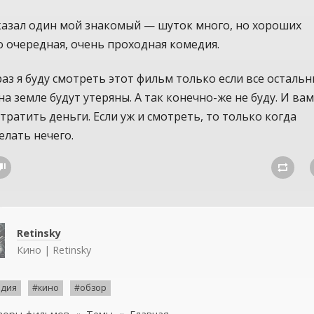
казал один мой знакомый — шуток много, но хороших
о очередная, очень проходная комедия.
аз я буду смотреть этот фильм только если все осталь
а земле будут утеряны. А так конечно-же не буду. И вам
тратить деньги. Если уж и смотреть, то только когда
елать нечего.


Retinsky
Кино | Retinsky
едия
#кино
#обзор