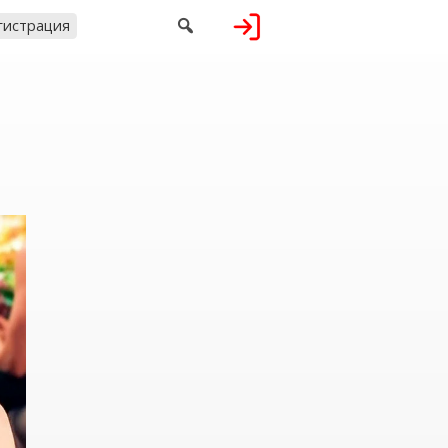

гистрация