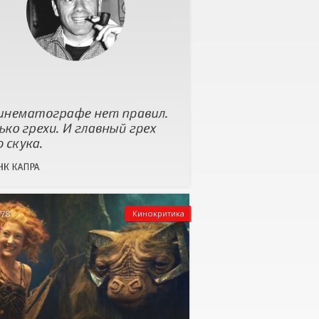
578
Кинокритика