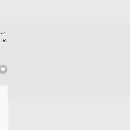
ные
 не
