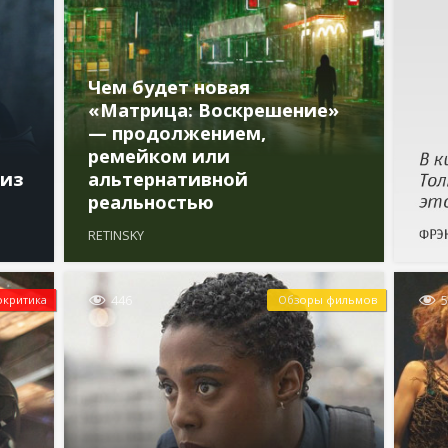
Чем будет новая
«Матрица: Воскрешение»
— продолжением,
ремейком или
 из
альтернативной
реальностью
RETINSKY


446
окритика
Обзоры фильмов