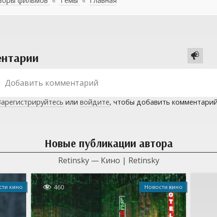
зоры фильмов
«
Темы
«
Главная
нтарии

Зарегистрируйтесь
или
войдите
, чтобы добавить комментари
Новые публикации автора
Retinsky — Кино | Retinsky

460
сти кино
Новости кино