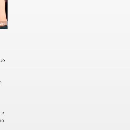
ые
я
 в
ию