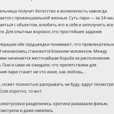
ельница получит богатство и возможность навсегда
ется с провинциальной жизнью. Суть пари — за 24 час
иться с объектом, влюбить его в себя и заполучить все
ги. Для опытных воровок это простейшее задание.
операции обе сердцеедки понимают, что привлекатель
й незнакомец становится близким человеком. Между
ми начинается жесточайшая борьба за расположение
 Они и сами не ожидали, что препятствием для
ия пари станет не что иное, как любовь…
 сюжет полностью раскрывать не буду, вдруг посмотре
Если коротко, то вот:
инотусовки разделились: критики размазали фильм,
смотрели и даже смеялись.