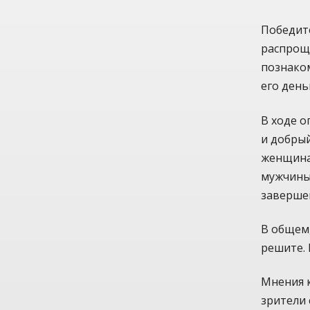
Победит
распроща
познаком
его день
В ходе 
и добры
женщина
мужчины.
завершен
В общем,
решите. 
Мнения к
зрители 