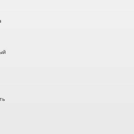
а
ный
ть