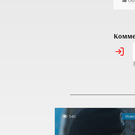
Об

Комме

540
Ново