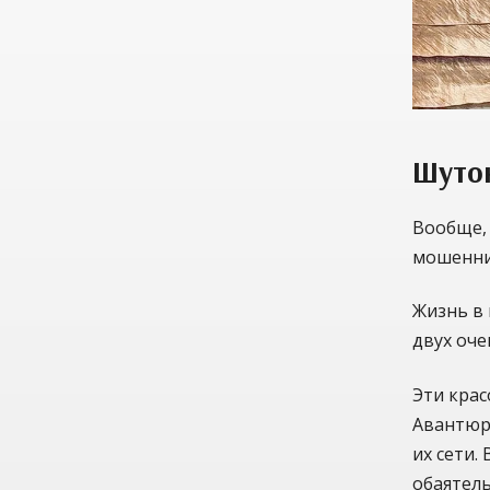
Шуток
Вообще, 
мошенни
Жизнь в
двух оч
Эти кра
Авантюр
их сети.
обаятел