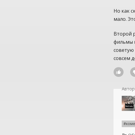
Но как с
мало. Эт
Второй р
фильмы н
советую 
совсем д

Автор
#ком