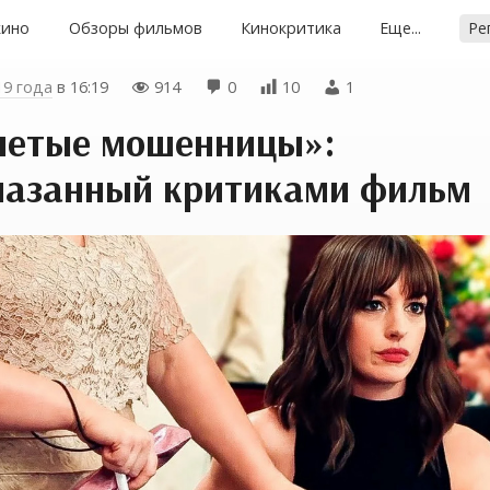
кино
Обзоры фильмов
Кинокритика
Еще...
Ре
19 года
в
16:19
914
0
10
1




петые мошенницы»:
мазанный критиками фильм