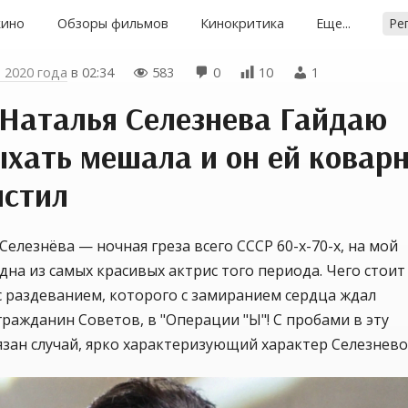
кино
Обзоры фильмов
Кинокритика
Еще...
Ре
а 2020 года
в
02:34
583
0
10
1




 Наталья Селезнева Гайдаю
хать мешала и он ей ковар
мстил
Селезнёва — ночная греза всего СССР 60-х-70-х, на мой
одна из самых красивых актрис того периода. Чего стоит
 раздеванием, которого с замиранием сердца ждал
ражданин Советов, в "Операции "Ы"! С пробами в эту
язан случай, ярко характеризующий характер Селезнево