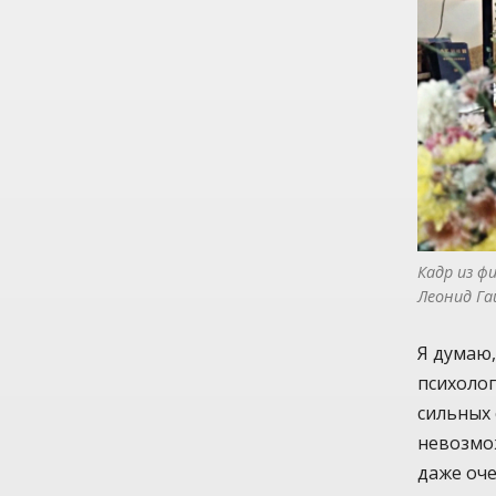
Кадр из ф
Леонид Га
Я думаю
психолог
сильных 
невозмож
даже оче