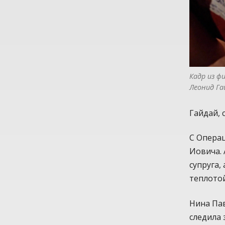
Кадр из ф
Леонид Га
Гайдай, 
С Операц
Иовича. 
супруга,
теплотой
Нина Па
следила 