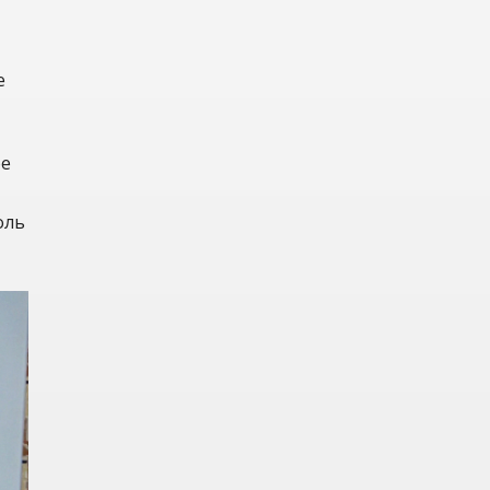
е
ое
оль