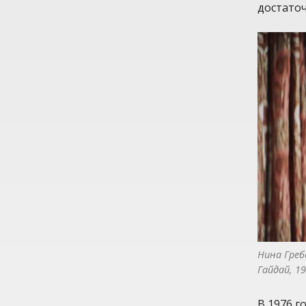
достато
Нина Греб
Гайдай, 1
В 1976 г