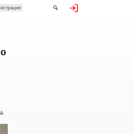

гистрация
но
й.