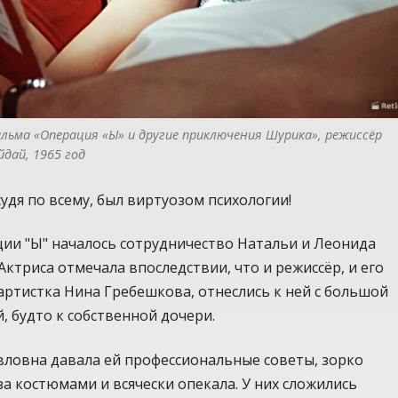
ильма «Операция «Ы» и другие приключения Шурика», режиссёр 
йдай, 1965 год
судя по всему, был виртуозом психологии!
ии "Ы" началось сотрудничество Натальи и Леонида
Актриса отмечала впоследствии, что и режиссёр, и его
 артистка Нина Гребешкова, отнеслись к ней с большой
, будто к собственной дочери.
вловна давала ей профессиональные советы, зорко
за костюмами и всячески опекала. У них сложились