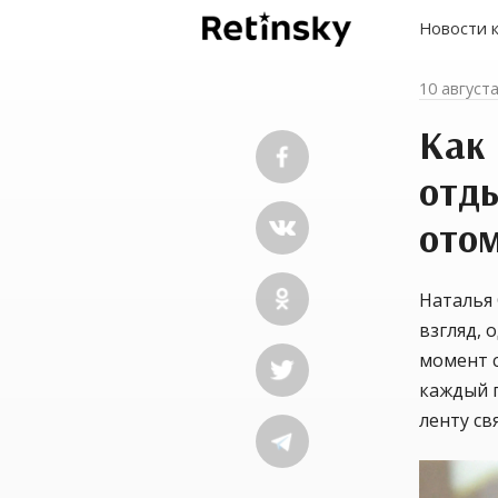
Новости 
10 август
Как
отды
ото
Наталья 
взгляд, 
момент с
каждый г
ленту св