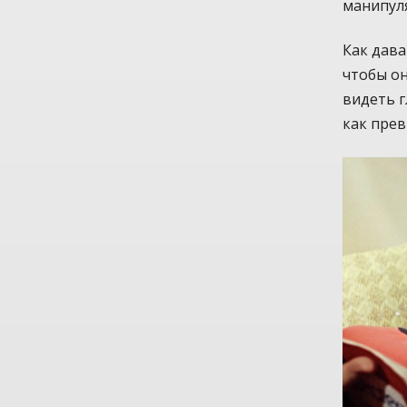
манипул
Как дава
чтобы он
видеть г
как пре