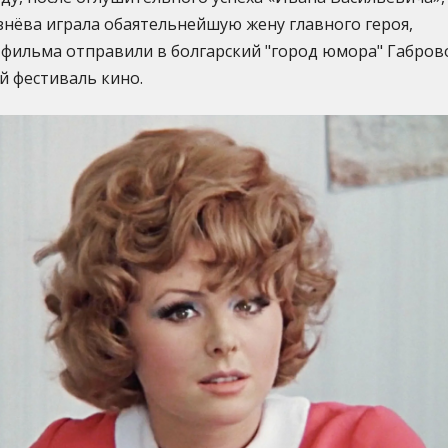
знёва играла обаятельнейшую жену главного героя,
 фильма отправили в болгарский "город юмора" Габров
й фестиваль кино.