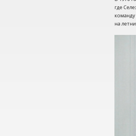
где Селе
команду
на летни