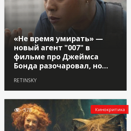
«Не время умирать» —
новый агент "007" в
фильме про Джеймса
Бонда разочаровал, но…
RETINSKY

Кинокритика
578