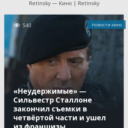
Retinsky — Кино | Retinsky

Новости кино
540
«Неудержимые» —
Сильвестр Сталлоне
закончил съемки в
четвёртой части и ушел
из франшизы