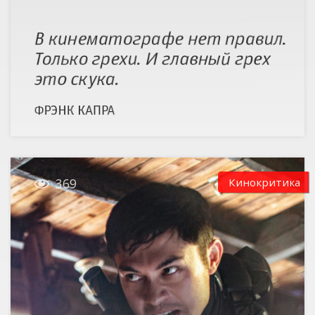

Кинокритика
369