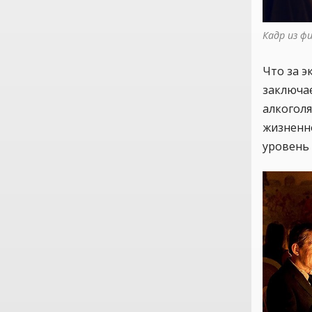
Кадр из ф
Что за э
заключае
алкоголя
жизненн
уровень 