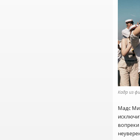
Кадр из ф
Мадс Мик
исключи
вопреки
неувере