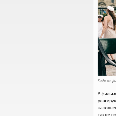
Кадр из ф
В фильме
реагиру
наполне
также п