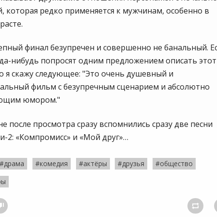
, которая редко применяется к мужчинам, особенно в
расте.
епный финал безупречен и совершенно не банальный. Е
гда-нибудь попросят одним предложением описать этот
о я скажу следующее: "Это очень душевный и
альный фильм с безупречным сценарием и абсолютно
ющим юмором."
не после просмотра сразу вспомнились сразу две песни
и-2: «Компромисс» и «Мой друг»…
#драма
#комедия
#актёры
#друзья
#общество
ры

