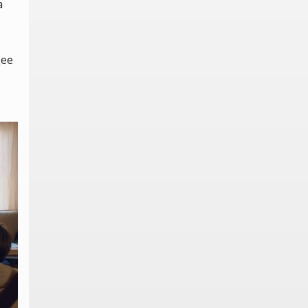
а
.
дее