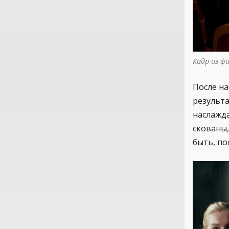
Кадр из ф
После н
результа
наслажд
скованы,
быть, п