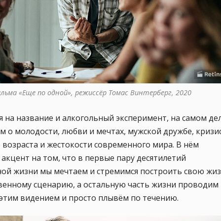
ильма «Еще по одной», режиссёр Томас Винтерберг, 2020
 на название и алкогольный эксперимент, на самом де
м о молодости, любви и мечтах, мужской дружбе, кризи
 возраста и жестокости современного мира. В нём
 акцент на том, что в первые пару десятилетий
ной жизни мы мечтаем и стремимся построить свою жи
венному сценарию, а остальную часть жизни проводим
 этим видением и просто плывём по течению.