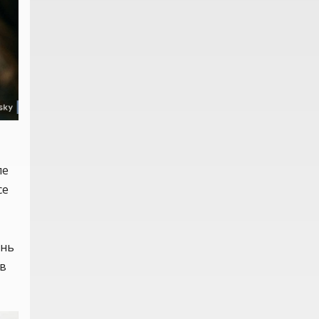
ле
се
знь
 в