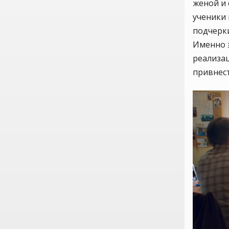
женой и 
ученики 
подчерки
Именно э
реализа
привнест