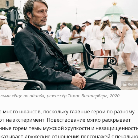
ильма «Еще по одной», режиссёр Томас Винтерберг, 2020
 много нюансов, поскольку главные герои по разному
ют на эксперимент. Повествование мягко раскрывает
нные горем темы мужской хрупкости и незащищенности
оказывает дружеские отношения персонажей с печальн