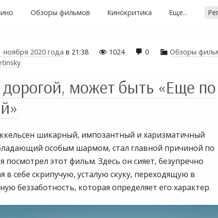
кино
Обзоры фильмов
Кинокритика
Еще...
Ре
1 ноября 2020 года
в
21:38
1024
0
Обзоры филь



etinsky
 дорогой, может быть «Еще по
ой»
ккельсен шикарный, импозантный и харизматичный
обладающий особым шармом, стал главной причиной по
я посмотрел этот фильм. Здесь он сияет, безупречно
 в себе скрипучую, усталую скуку, переходящую в
ную беззаботность, которая определяет его характер.