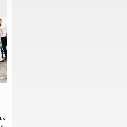
, а
ой