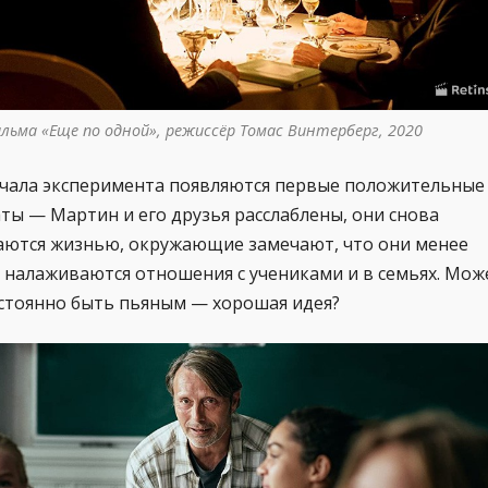
ильма «Еще по одной», режиссёр Томас Винтерберг, 2020
ачала эксперимента появляются первые положительные
ты — Мартин и его друзья расслаблены, они снова
аются жизнью, окружающие замечают, что они менее
 налаживаются отношения с учениками и в семьях. Мож
остоянно быть пьяным — хорошая идея?