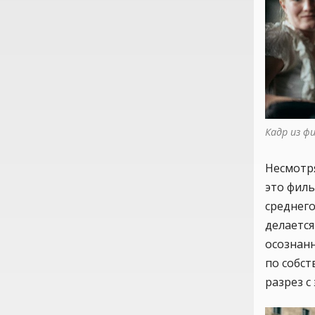
Кадр из ф
Несмотря
это филь
среднего
делается
осознан
по собст
разрез с