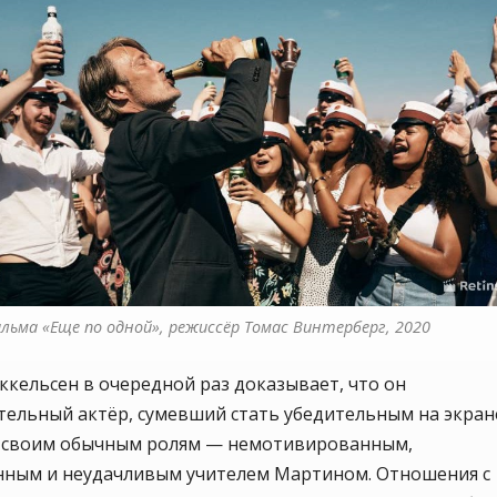
ильма «Еще по одной», режиссёр Томас Винтерберг, 2020
кельсен в очередной раз доказывает, что он
тельный актёр, сумевший стать убедительным на экран
 своим обычным ролям — немотивированным,
нным и неудачливым учителем Мартином. Отношения с