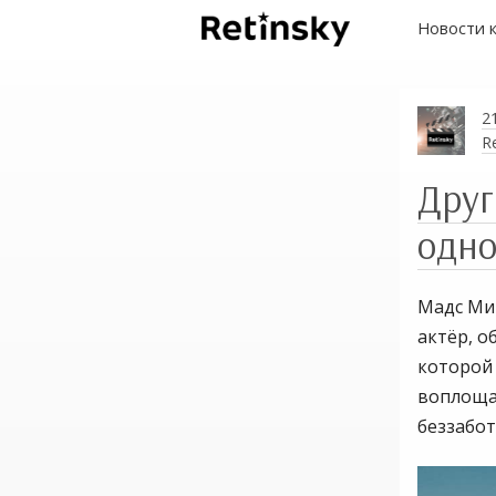
Новости 
2
R
Друг
одн
Мадс Ми
актёр, 
которой 
воплощая
беззабот