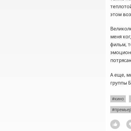
теплотой
этом воз
Великол
меня ко
фильм, т
эмоцион
потряса
А еще, м
группы Б
#кино
#премье
