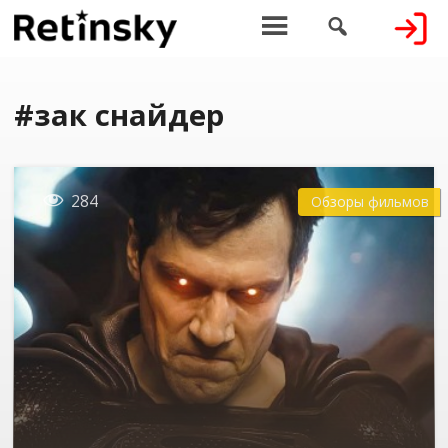


#зак снайдер

284
Обзоры фильмов