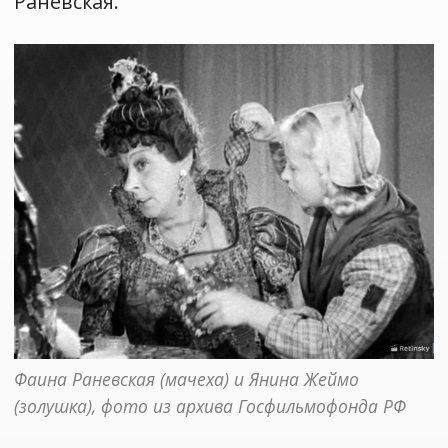
Раневская.
Фаина Раневская (мачеха) и Янина Жеймо 
(золушка), фото из архива Госфильмофонда РФ