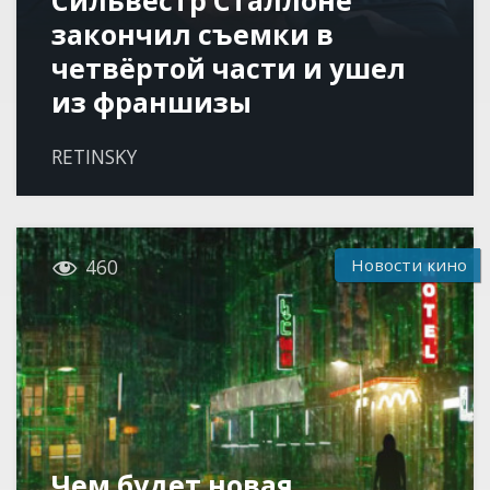
закончил съемки в
четвёртой части и ушел
из франшизы
RETINSKY

Новости кино
460
Чем будет новая