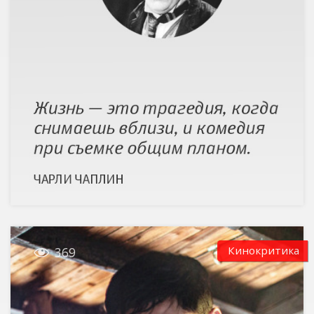

Кинокритика
369