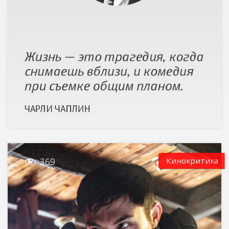

Кинокритика
369