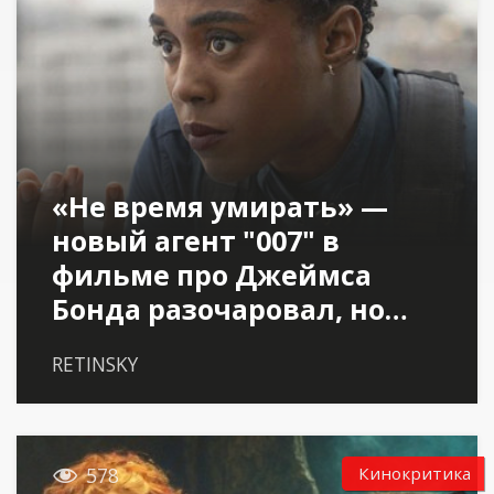
«Не время умирать» —
новый агент "007" в
фильме про Джеймса
Бонда разочаровал, но…
RETINSKY

Кинокритика
578