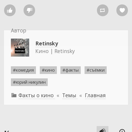




Автор
Retinsky
Кино | Retinsky
#комедия
#кино
#факты
#съёмки
#юрий никулин
Факты о кино
«
Темы
«
Главная


