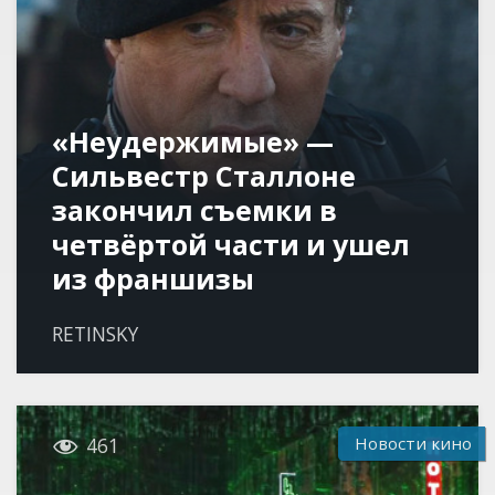
«Неудержимые» —
Сильвестр Сталлоне
закончил съемки в
четвёртой части и ушел
из франшизы
RETINSKY

Новости кино
461