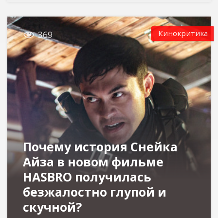

Кинокритика
369
Почему история Снейка
Айза в новом фильме
HASBRO получилась
безжалостно глупой и
скучной?