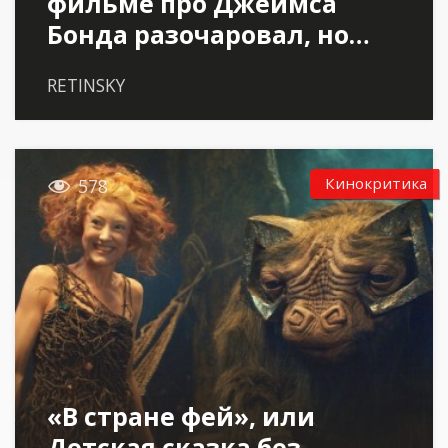
фильме про Джеймса
Бонда разочаровал, но…
RETINSKY

Кинокритика
578
«В стране фей», или
Детская сказка без